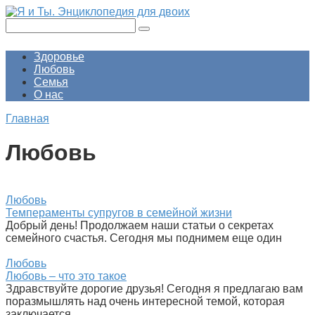
Перейти
к
Поиск:
контенту
Здоровье
Любовь
Семья
О нас
Главная
Любовь
Любовь
Темпераменты супругов в семейной жизни
Добрый день! Продолжаем наши статьи о секретах
семейного счастья. Сегодня мы поднимем еще один
Любовь
Любовь – что это такое
Здравствуйте дорогие друзья! Сегодня я предлагаю вам
поразмышлять над очень интересной темой, которая
заключается