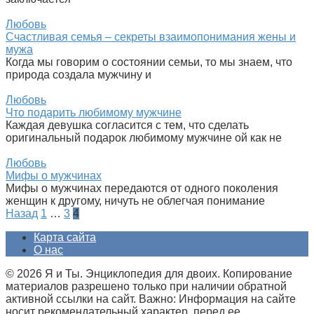
Любовь
Счастливая семья – секреты взаимопонимания жены и
мужа
Когда мы говорим о состоянии семьи, то мы знаем, что
природа создала мужчину и
Любовь
Что подарить любимому мужчине
Каждая девушка согласится с тем, что сделать
оригинальный подарок любимому мужчине ой как не
Любовь
Мифы о мужчинах
Мифы о мужчинах передаются от одного поколения
женщин к другому, ничуть не облегчая понимание
Пагинация
Назад
1
…
3
4
записей
Карта сайта
О нас
© 2026 Я и Ты. Энциклопедия для двоих. Копирование
материалов разрешено только при наличии обратной
активной ссылки на сайт. Важно: Информация на сайте
носит рекомендательный характер, перед ее