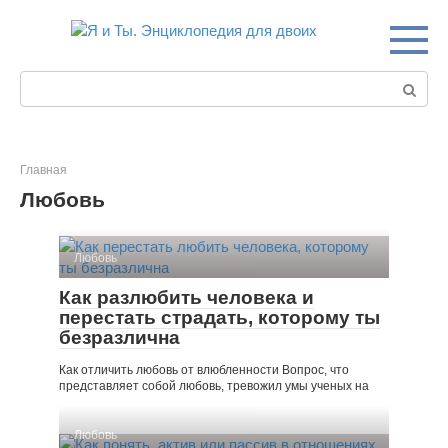
Перейти
к
контенту
Поиск:
Главная
Любовь
Любовь
Как разлюбить человека и
перестать страдать, которому ты
безразлична
Как отличить любовь от влюбленности Вопрос, что
представляет собой любовь, тревожил умы ученых на
Любовь